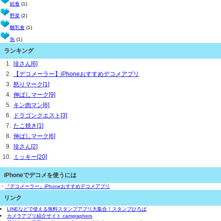
給食
(1)
野菜
(2)
離乳食
(1)
魚
(1)
ランキング
珍さん[6]
【デコメーラー】iPhoneおすすめデコメアプリ
怒りマーク[1]
伸ばしマーク[9]
キン肉マン[6]
ドラゴンクエスト[3]
たこ焼き[1]
伸ばしマーク[6]
珍さん[2]
ミッキー[20]
iPhoneでデコメを使うには
・
『デコメーラー』iPhoneおすすめデコメアプリ
リンク
LINEなどで使える無料スタンプアプリ大集合！スタンプひろば
カメラアプリ紹介サイト camgraphers