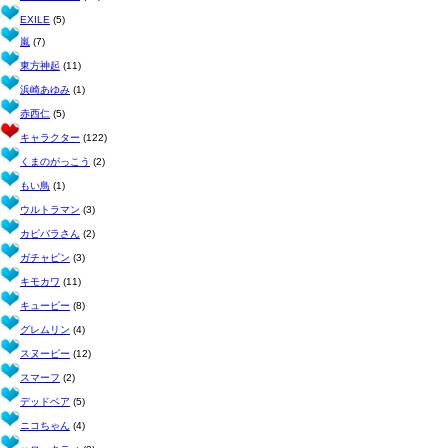
EXILE
(5)
嵐
(7)
東方神起
(11)
浜崎あゆみ
(1)
赤西仁
(5)
キャラクター
(122)
くまのがっこう
(2)
もい鳥
(1)
ウルトラマン
(3)
カピバラさん
(2)
ガチャピン
(3)
キモカワ
(11)
キューピー
(8)
グレムリン
(4)
スヌーピー
(12)
スマーフ
(2)
デッドベア
(5)
ニコちゃん
(4)