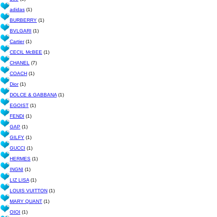
adidas
(1)
BURBERRY
(1)
BVLGARI
(1)
Cartier
(1)
CECIL McBEE
(1)
CHANEL
(7)
COACH
(1)
Dior
(1)
DOLCE & GABBANA
(1)
EGOIST
(1)
FENDI
(1)
GAP
(1)
GILFY
(1)
GUCCI
(1)
HERMES
(1)
INGNI
(1)
LIZ LISA
(1)
LOUIS VUITTON
(1)
MARY QUANT
(1)
OIOI
(1)