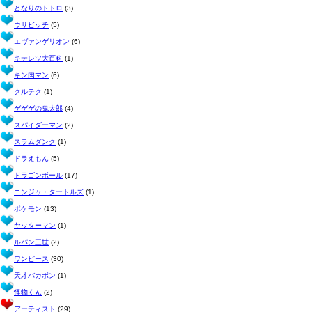
となりのトトロ
(3)
ウサビッチ
(5)
エヴァンゲリオン
(6)
キテレツ大百科
(1)
キン肉マン
(6)
クルテク
(1)
ゲゲゲの鬼太郎
(4)
スパイダーマン
(2)
スラムダンク
(1)
ドラえもん
(5)
ドラゴンボール
(17)
ニンジャ・タートルズ
(1)
ポケモン
(13)
ヤッターマン
(1)
ルパン三世
(2)
ワンピース
(30)
天才バカボン
(1)
怪物くん
(2)
アーティスト
(29)