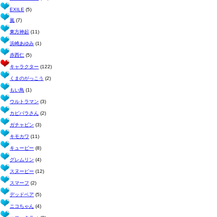
EXILE
(5)
嵐
(7)
東方神起
(11)
浜崎あゆみ
(1)
赤西仁
(5)
キャラクター
(122)
くまのがっこう
(2)
もい鳥
(1)
ウルトラマン
(3)
カピバラさん
(2)
ガチャピン
(3)
キモカワ
(11)
キューピー
(8)
グレムリン
(4)
スヌーピー
(12)
スマーフ
(2)
デッドベア
(5)
ニコちゃん
(4)