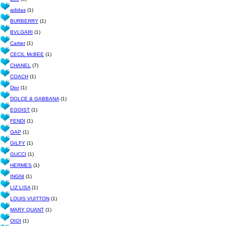
adidas
(1)
BURBERRY
(1)
BVLGARI
(1)
Cartier
(1)
CECIL McBEE
(1)
CHANEL
(7)
COACH
(1)
Dior
(1)
DOLCE & GABBANA
(1)
EGOIST
(1)
FENDI
(1)
GAP
(1)
GILFY
(1)
GUCCI
(1)
HERMES
(1)
INGNI
(1)
LIZ LISA
(1)
LOUIS VUITTON
(1)
MARY QUANT
(1)
OIOI
(1)