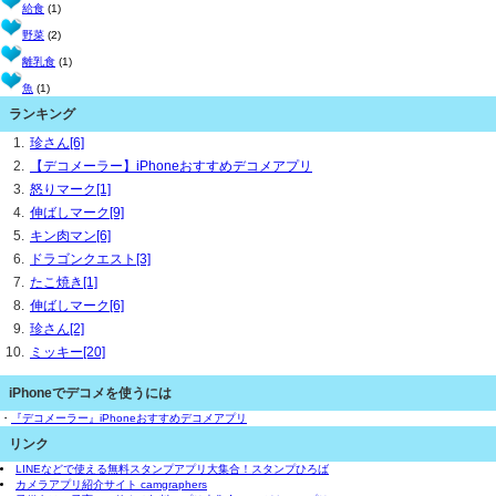
給食
(1)
野菜
(2)
離乳食
(1)
魚
(1)
ランキング
珍さん[6]
【デコメーラー】iPhoneおすすめデコメアプリ
怒りマーク[1]
伸ばしマーク[9]
キン肉マン[6]
ドラゴンクエスト[3]
たこ焼き[1]
伸ばしマーク[6]
珍さん[2]
ミッキー[20]
iPhoneでデコメを使うには
・
『デコメーラー』iPhoneおすすめデコメアプリ
リンク
LINEなどで使える無料スタンプアプリ大集合！スタンプひろば
カメラアプリ紹介サイト camgraphers