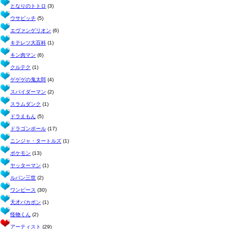
となりのトトロ
(3)
ウサビッチ
(5)
エヴァンゲリオン
(6)
キテレツ大百科
(1)
キン肉マン
(6)
クルテク
(1)
ゲゲゲの鬼太郎
(4)
スパイダーマン
(2)
スラムダンク
(1)
ドラえもん
(5)
ドラゴンボール
(17)
ニンジャ・タートルズ
(1)
ポケモン
(13)
ヤッターマン
(1)
ルパン三世
(2)
ワンピース
(30)
天才バカボン
(1)
怪物くん
(2)
アーティスト
(29)