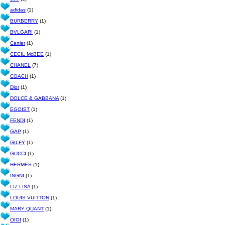
adidas
(1)
BURBERRY
(1)
BVLGARI
(1)
Cartier
(1)
CECIL McBEE
(1)
CHANEL
(7)
COACH
(1)
Dior
(1)
DOLCE & GABBANA
(1)
EGOIST
(1)
FENDI
(1)
GAP
(1)
GILFY
(1)
GUCCI
(1)
HERMES
(1)
INGNI
(1)
LIZ LISA
(1)
LOUIS VUITTON
(1)
MARY QUANT
(1)
OIOI
(1)