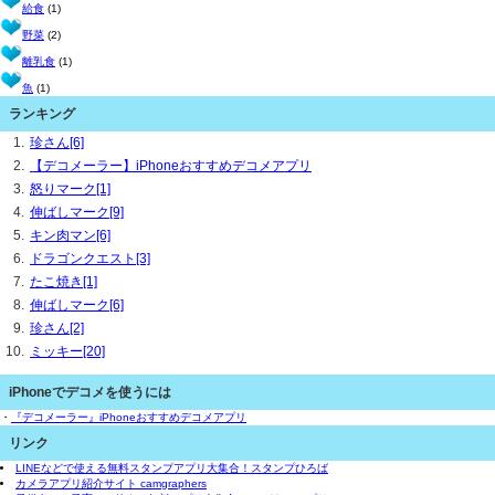
給食
(1)
野菜
(2)
離乳食
(1)
魚
(1)
ランキング
珍さん[6]
【デコメーラー】iPhoneおすすめデコメアプリ
怒りマーク[1]
伸ばしマーク[9]
キン肉マン[6]
ドラゴンクエスト[3]
たこ焼き[1]
伸ばしマーク[6]
珍さん[2]
ミッキー[20]
iPhoneでデコメを使うには
・
『デコメーラー』iPhoneおすすめデコメアプリ
リンク
LINEなどで使える無料スタンプアプリ大集合！スタンプひろば
カメラアプリ紹介サイト camgraphers