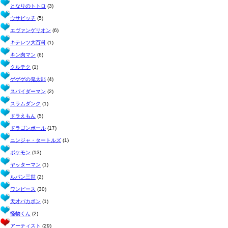
となりのトトロ
(3)
ウサビッチ
(5)
エヴァンゲリオン
(6)
キテレツ大百科
(1)
キン肉マン
(6)
クルテク
(1)
ゲゲゲの鬼太郎
(4)
スパイダーマン
(2)
スラムダンク
(1)
ドラえもん
(5)
ドラゴンボール
(17)
ニンジャ・タートルズ
(1)
ポケモン
(13)
ヤッターマン
(1)
ルパン三世
(2)
ワンピース
(30)
天才バカボン
(1)
怪物くん
(2)
アーティスト
(29)