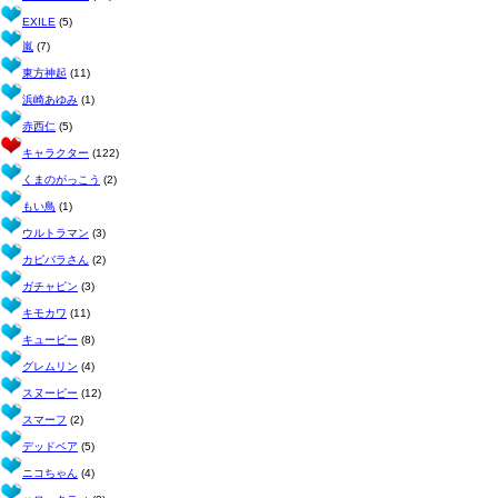
EXILE
(5)
嵐
(7)
東方神起
(11)
浜崎あゆみ
(1)
赤西仁
(5)
キャラクター
(122)
くまのがっこう
(2)
もい鳥
(1)
ウルトラマン
(3)
カピバラさん
(2)
ガチャピン
(3)
キモカワ
(11)
キューピー
(8)
グレムリン
(4)
スヌーピー
(12)
スマーフ
(2)
デッドベア
(5)
ニコちゃん
(4)