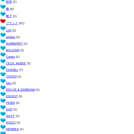
財布
(1)
靴
(4)
靴下
(1)
ブランド
(31)
109
(1)
adidas
(1)
BURBERRY
(1)
BVLGARI
(1)
Cartier
(1)
CECIL McBEE
(1)
CHANEL
(7)
COACH
(1)
Dior
(1)
DOLCE & GABBANA
(1)
EGOIST
(1)
FENDI
(1)
GAP
(1)
GILFY
(1)
GUCCI
(1)
HERMES
(1)