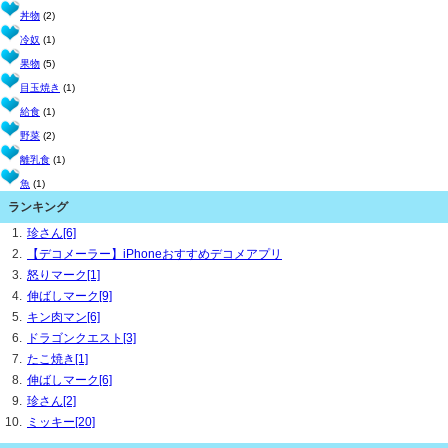
丼物
(2)
冷奴
(1)
果物
(5)
目玉焼き
(1)
給食
(1)
野菜
(2)
離乳食
(1)
魚
(1)
ランキング
珍さん[6]
【デコメーラー】iPhoneおすすめデコメアプリ
怒りマーク[1]
伸ばしマーク[9]
キン肉マン[6]
ドラゴンクエスト[3]
たこ焼き[1]
伸ばしマーク[6]
珍さん[2]
ミッキー[20]