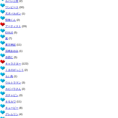
ルパン三世
(2)
ワンピース
(30)
天才バカボン
(1)
怪物くん
(2)
アーティスト
(29)
EXILE
(5)
嵐
(7)
東方神起
(11)
浜崎あゆみ
(1)
赤西仁
(5)
キャラクター
(122)
くまのがっこう
(2)
もい鳥
(1)
ウルトラマン
(3)
カピバラさん
(2)
ガチャピン
(3)
キモカワ
(11)
キューピー
(8)
グレムリン
(4)