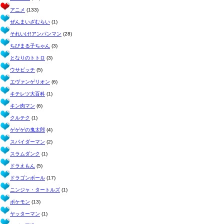
アニメ
(133)
ぜんまいざむらい
(1)
それいけ!アンパンマン
(28)
ちびまる子ちゃん
(3)
となりのトトロ
(3)
ウサビッチ
(5)
エヴァンゲリオン
(6)
キテレツ大百科
(1)
キン肉マン
(6)
クルテク
(1)
ゲゲゲの鬼太郎
(4)
スパイダーマン
(2)
スラムダンク
(1)
ドラえもん
(5)
ドラゴンボール
(17)
ニンジャ・タートルズ
(1)
ポケモン
(13)
ヤッターマン
(1)