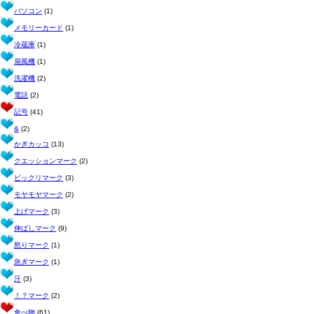
パソコン
(1)
メモリーカード
(1)
冷蔵庫
(1)
扇風機
(1)
洗濯機
(2)
電話
(2)
記号
(41)
&
(2)
かぎカッコ
(13)
クエッションマーク
(2)
ビックリマーク
(3)
モヤモヤマーク
(2)
上げマーク
(3)
伸ばしマーク
(9)
怒りマーク
(1)
急ぎマーク
(1)
汗
(3)
！？マーク
(2)
食べ物
(61)