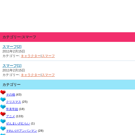
カテゴリー:スマーフ
スマーフ[2]
2011年2月15日
カテゴリー:
キャラクター
|
スマーフ
スマーフ[1]
2011年2月15日
カテゴリー:
キャラクター
|
スマーフ
カテゴリー
その他
(43)
クリスマス
(25)
年末年始
(18)
アニメ
(133)
ぜんまいざむらい
(1)
それいけ!アンパンマン
(28)