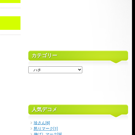
カテゴリー
人気デコメ
珍さん[6]
怒りマーク[1]
伸ばしマーク[9]