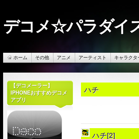
デコメ☆パラダイ
ホーム
その他
アニメ
アーティスト
キャラクタ
【デコメーラー】
ハチ
IPHONEおすすめデコメ
アプリ
ハチ[2]