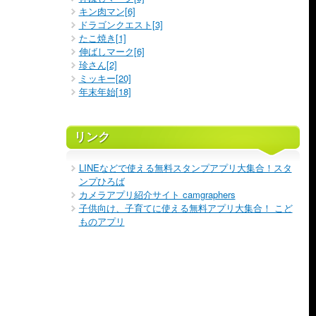
キン肉マン[6]
ドラゴンクエスト[3]
たこ焼き[1]
伸ばしマーク[6]
珍さん[2]
ミッキー[20]
年末年始[18]
リンク
LINEなどで使える無料スタンプアプリ大集合！スタ
ンプひろば
カメラアプリ紹介サイト camgraphers
子供向け、子育てに使える無料アプリ大集合！ こど
ものアプリ