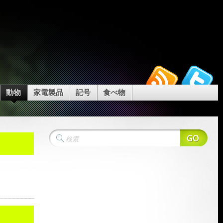
動物
家電製品
記号
食べ物