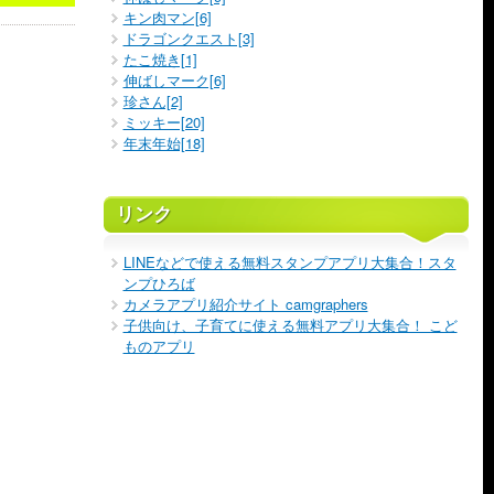
キン肉マン[6]
ドラゴンクエスト[3]
たこ焼き[1]
伸ばしマーク[6]
珍さん[2]
ミッキー[20]
年末年始[18]
リンク
LINEなどで使える無料スタンプアプリ大集合！スタ
ンプひろば
カメラアプリ紹介サイト camgraphers
子供向け、子育てに使える無料アプリ大集合！ こど
ものアプリ