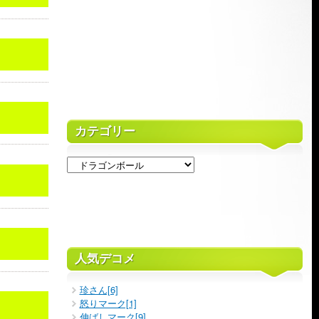
カテゴリー
人気デコメ
珍さん[6]
怒りマーク[1]
伸ばしマーク[9]