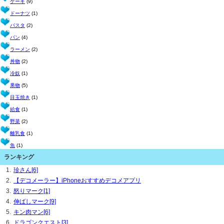
ケーキ
(9)
ドーナツ
(1)
パスタ
(2)
パン
(4)
ラーメン
(2)
丼物
(2)
冷奴
(1)
果物
(5)
目玉焼き
(1)
給食
(1)
野菜
(2)
離乳食
(1)
魚
(1)
ランキング
珍さん[6]
【デコメーラー】iPhoneおすすめデコメアプリ
怒りマーク[1]
伸ばしマーク[9]
キン肉マン[6]
ドラゴンクエスト[3]