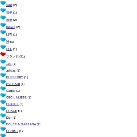
指輪
(2)
甚平
(1)
着物
(2)
腕時計
(2)
財布
(1)
靴
(4)
靴下
(1)
ブランド
(31)
109
(1)
adidas
(1)
BURBERRY
(1)
BVLGARI
(1)
Cartier
(1)
CECIL McBEE
(1)
CHANEL
(7)
COACH
(1)
Dior
(1)
DOLCE & GABBANA
(1)
EGOIST
(1)