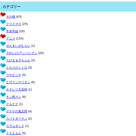
カテゴリー
その他
(43)
クリスマス
(25)
年末年始
(18)
アニメ
(133)
ぜんまいざむらい
(1)
それいけ!アンパンマン
(28)
ちびまる子ちゃん
(3)
となりのトトロ
(3)
ウサビッチ
(5)
エヴァンゲリオン
(6)
キテレツ大百科
(1)
キン肉マン
(6)
クルテク
(1)
ゲゲゲの鬼太郎
(4)
スパイダーマン
(2)
スラムダンク
(1)
ドラえもん
(5)