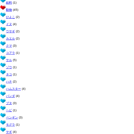
給料
(1)
動物
(45)
ひよこ
(2)
イヌ
(4)
ウサギ
(2)
カエル
(2)
クマ
(3)
コアラ
(1)
サル
(5)
ゾウ
(1)
ネコ
(1)
ハチ
(2)
ハムスター
(4)
パンダ
(4)
ブタ
(3)
ヘビ
(1)
ペンギン
(3)
モグラ
(1)
ヤギ
(4)