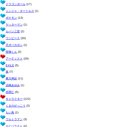
ドラゴンボール
(17)
ニンジャ・タートルズ
(1)
ポケモン
(13)
ヤッターマン
(1)
ルパン三世
(2)
ワンピース
(30)
天才バカボン
(1)
怪物くん
(2)
アーティスト
(29)
EXILE
(5)
嵐
(7)
東方神起
(11)
浜崎あゆみ
(1)
赤西仁
(5)
キャラクター
(122)
くまのがっこう
(2)
もい鳥
(1)
ウルトラマン
(3)
カピバラさん
(2)