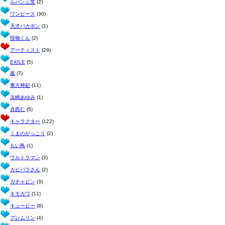
ルパン三世
(2)
ワンピース
(30)
天才バカボン
(1)
怪物くん
(2)
アーティスト
(29)
EXILE
(5)
嵐
(7)
東方神起
(11)
浜崎あゆみ
(1)
赤西仁
(5)
キャラクター
(122)
くまのがっこう
(2)
もい鳥
(1)
ウルトラマン
(3)
カピバラさん
(2)
ガチャピン
(3)
キモカワ
(11)
キューピー
(8)
グレムリン
(4)