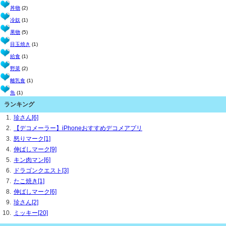
丼物
(2)
冷奴
(1)
果物
(5)
目玉焼き
(1)
給食
(1)
野菜
(2)
離乳食
(1)
魚
(1)
ランキング
珍さん[6]
【デコメーラー】iPhoneおすすめデコメアプリ
怒りマーク[1]
伸ばしマーク[9]
キン肉マン[6]
ドラゴンクエスト[3]
たこ焼き[1]
伸ばしマーク[6]
珍さん[2]
ミッキー[20]