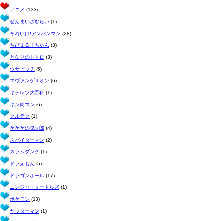
アニメ
(133)
ぜんまいざむらい
(1)
それいけ!アンパンマン
(28)
ちびまる子ちゃん
(3)
となりのトトロ
(3)
ウサビッチ
(5)
エヴァンゲリオン
(6)
キテレツ大百科
(1)
キン肉マン
(6)
クルテク
(1)
ゲゲゲの鬼太郎
(4)
スパイダーマン
(2)
スラムダンク
(1)
ドラえもん
(5)
ドラゴンボール
(17)
ニンジャ・タートルズ
(1)
ポケモン
(13)
ヤッターマン
(1)