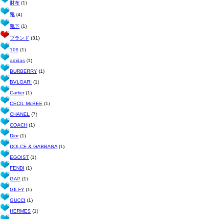
財布
(1)
靴
(4)
靴下
(1)
ブランド
(31)
109
(1)
adidas
(1)
BURBERRY
(1)
BVLGARI
(1)
Cartier
(1)
CECIL McBEE
(1)
CHANEL
(7)
COACH
(1)
Dior
(1)
DOLCE & GABBANA
(1)
EGOIST
(1)
FENDI
(1)
GAP
(1)
GILFY
(1)
GUCCI
(1)
HERMES
(1)