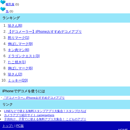
離乳食
(1)
魚
(1)
ランキング
珍さん[6]
【デコメーラー】iPhoneおすすめデコメアプリ
怒りマーク[1]
伸ばしマーク[9]
キン肉マン[6]
ドラゴンクエスト[3]
たこ焼き[1]
伸ばしマーク[6]
珍さん[2]
ミッキー[20]
iPhoneでデコメを使うには
・
『デコメーラー』iPhoneおすすめデコメアプリ
リンク
LINEなどで使える無料スタンプアプリ大集合！スタンプひろば
カメラアプリ紹介サイト camgraphers
子供向け、子育てに使える無料アプリ大集合！ こどものアプリ
トップ↑
|
PC版
HOME