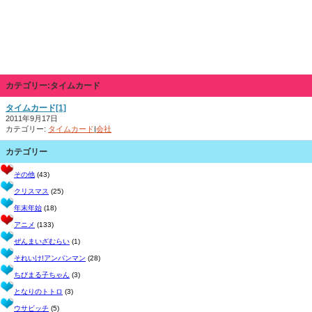
カテゴリー:タイムカード
タイムカード[1]
2011年9月17日
カテゴリー:
タイムカード
|
会社
カテゴリー
その他
(43)
クリスマス
(25)
年末年始
(18)
アニメ
(133)
ぜんまいざむらい
(1)
それいけ!アンパンマン
(28)
ちびまる子ちゃん
(3)
となりのトトロ
(3)
ウサビッチ
(5)