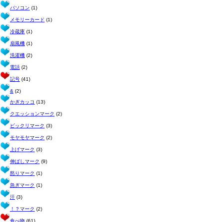
パソコン
(1)
メモリーカード
(1)
冷蔵庫
(1)
扇風機
(1)
洗濯機
(2)
電話
(2)
記号
(41)
&
(2)
かぎカッコ
(13)
クエッションマーク
(2)
ビックリマーク
(3)
モヤモヤマーク
(2)
上げマーク
(3)
伸ばしマーク
(9)
怒りマーク
(1)
急ぎマーク
(1)
汗
(3)
！？マーク
(2)
食べ物
(61)