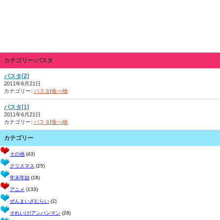
カテゴリー:パスタ
パスタ[2]
2011年6月21日
カテゴリー:
パスタ
|
食べ物
パスタ[1]
2011年6月21日
カテゴリー:
パスタ
|
食べ物
カテゴリー
その他
(43)
クリスマス
(25)
年末年始
(18)
アニメ
(133)
ぜんまいざむらい
(1)
それいけ!アンパンマン
(28)